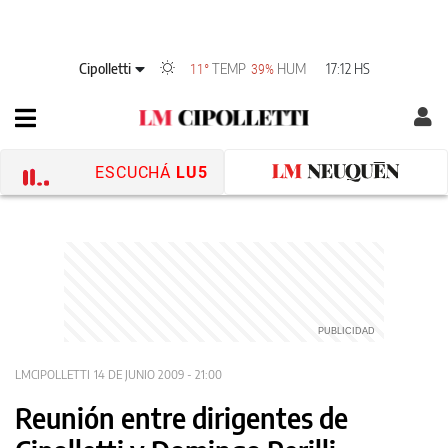
Cipolletti
TEMP
HUM
17:12 HS
11°
39%
ESCUCHÁ
LU5
LMCIPOLLETTI
14 DE JUNIO 2009 - 21:00
Reunión entre dirigentes de