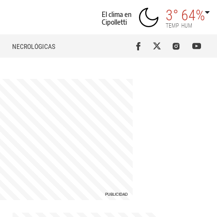
3°
64%
El clima en
Cipolletti
TEMP
HUM
NECROLÓGICAS