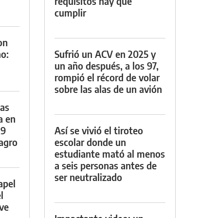
requisitos hay que
cumplir
on
o:
Sufrió un ACV en 2025 y
un año después, a los 97,
rompió el récord de volar
sobre las alas de un avión
das
a en
29
Así se vivió el tiroteo
lagro
escolar donde un
estudiante mató al menos
a seis personas antes de
ser neutralizado
apel
l
rve