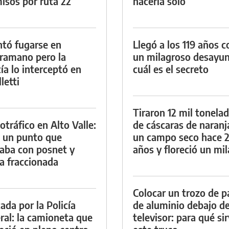
isos por ruta 22
hacerla solo
ntó fugarse en
Llegó a los 119 años c
ramano pero la
un milagroso desayun
cía lo interceptó en
cuál es el secreto
letti
Tiraron 12 mil tonela
otráfico en Alto Valle:
de cáscaras de naranj
 un punto que
un campo seco hace 
aba con posnet y
años y floreció un mi
a fraccionada
Colocar un trozo de p
ada por la Policía
de aluminio debajo de
ral: la camioneta que
televisor: para qué si