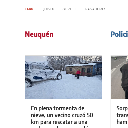
TAGS
QUINI 6
SORTEO
GANADORES
Neuquén
Polic
En plena tormenta de
Sorp
nieve, un vecino cruzó 50
tran
km para rescatar a una
hamb