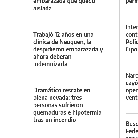
embarazada que quedó
perm
aislada
Inte
Trabajó 12 años en una
cont
clínica de Neuquén, la
Poli
despidieron embarazada y
Cipol
ahora deberán
indemnizarla
Narc
cayó
Dramático rescate en
oper
plena nevada: tres
vent
personas sufrieron
quemaduras e hipotermia
tras un incendio
Busc
Fede