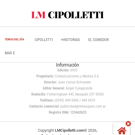
CIPOLLETTI
+HISTORIAS
EL COMEDOR
TEMAS DEL DÍA
MAS E
Información
Edición:
6953
Propietario:
Comunicaciones y Medios S.A
Director:
Juan Carlos Schroeder
Editor General:
Ángel Casagrande
Domicilio:
Fotheringham 445, Neuquén (CP 8300)
Teléfono:
(0299) 449 0400 / 449 0410
Contacto comercial:
publicidad@lmneuquen.com.ar
Registro DNA: 123442625
Copyright
LMCipolletti.com
© 2026,