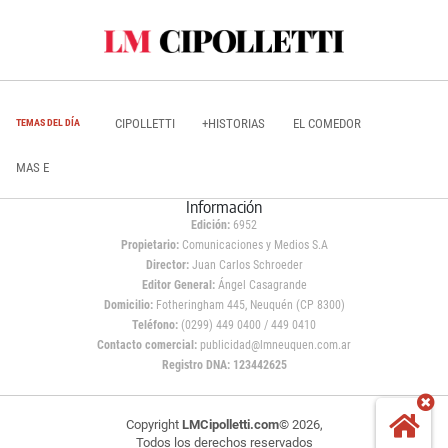
CIPOLLETTI
+HISTORIAS
EL COMEDOR
TEMAS DEL DÍA
MAS E
Información
Edición:
6952
Propietario:
Comunicaciones y Medios S.A
Director:
Juan Carlos Schroeder
Editor General:
Ángel Casagrande
Domicilio:
Fotheringham 445, Neuquén (CP 8300)
Teléfono:
(0299) 449 0400 / 449 0410
Contacto comercial:
publicidad@lmneuquen.com.ar
Registro DNA: 123442625
Copyright
LMCipolletti.com
© 2026,
Todos los derechos reservados