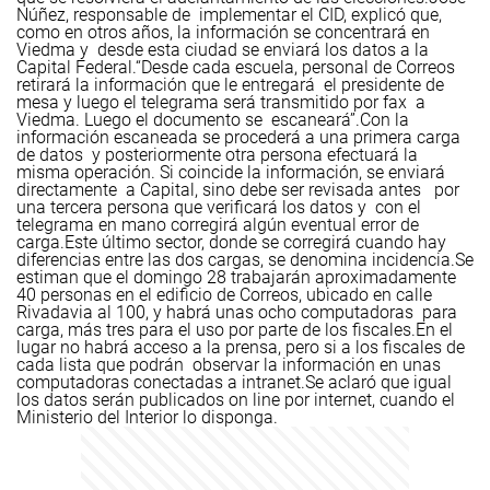
Núñez, responsable de implementar el CID, explicó que,
como en otros años, la información se concentrará en
Viedma y desde esta ciudad se enviará los datos a la
Capital Federal.
“Desde cada escuela, personal de Correos
retirará la información que le entregará el presidente de
mesa y luego el telegrama será transmitido por fax a
Viedma. Luego el documento se escaneará”.
Con la
información escaneada se procederá a una primera carga
de datos y posteriormente otra persona efectuará la
misma operación. Si coincide la información, se enviará
directamente a Capital, sino debe ser revisada antes por
una tercera persona que verificará los datos y con el
telegrama en mano corregirá algún eventual error de
carga.
Este último sector, donde se corregirá cuando hay
diferencias entre las dos cargas, se denomina incidencia.
Se
estiman que el domingo 28 trabajarán aproximadamente
40 personas en el edificio de Correos, ubicado en calle
Rivadavia al 100, y habrá unas ocho computadoras para
carga, más tres para el uso por parte de los fiscales.
En el
lugar no habrá acceso a la prensa, pero si a los fiscales de
cada lista que podrán observar la información en unas
computadoras conectadas a intranet.
Se aclaró que igual
los datos serán publicados on line por internet, cuando el
Ministerio del Interior lo disponga.