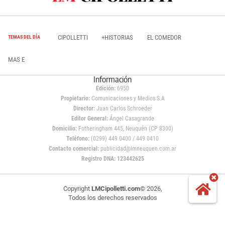
CIPOLLETTI
+HISTORIAS
EL COMEDOR
TEMAS DEL DÍA
MAS E
Información
Edición:
6950
Propietario:
Comunicaciones y Medios S.A
Director:
Juan Carlos Schroeder
Editor General:
Ángel Casagrande
Domicilio:
Fotheringham 445, Neuquén (CP 8300)
Teléfono:
(0299) 449 0400 / 449 0410
Contacto comercial:
publicidad@lmneuquen.com.ar
Registro DNA: 123442625
Copyright
LMCipolletti.com
© 2026,
Todos los derechos reservados