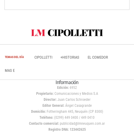
CIPOLLETTI
+HISTORIAS
EL COMEDOR
TEMAS DEL DÍA
MAS E
Información
Edición:
6952
Propietario:
Comunicaciones y Medios S.A
Director:
Juan Carlos Schroeder
Editor General:
Ángel Casagrande
Domicilio:
Fotheringham 445, Neuquén (CP 8300)
Teléfono:
(0299) 449 0400 / 449 0410
Contacto comercial:
publicidad@lmneuquen.com.ar
Registro DNA: 123442625