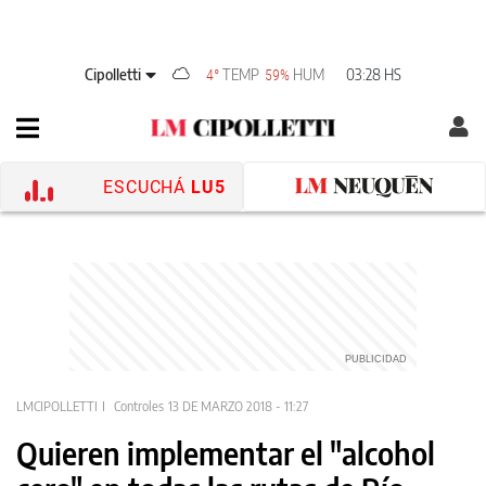
Cipolletti
TEMP
HUM
03:28 HS
4°
59%
ESCUCHÁ
LU5
LMCIPOLLETTI
Controles
13 DE MARZO 2018 - 11:27
Quieren implementar el "alcohol