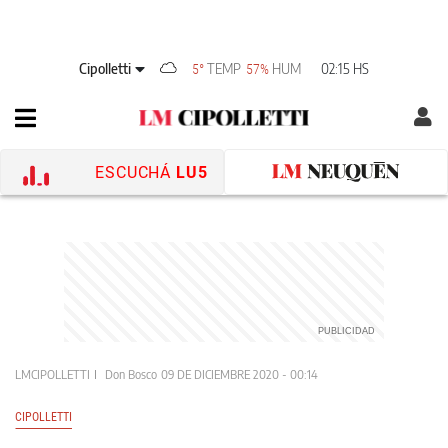
Cipolletti
TEMP
HUM
02:15 HS
5°
57%
ESCUCHÁ
LU5
LMCIPOLLETTI
Don Bosco
09 DE DICIEMBRE 2020 - 00:14
CIPOLLETTI