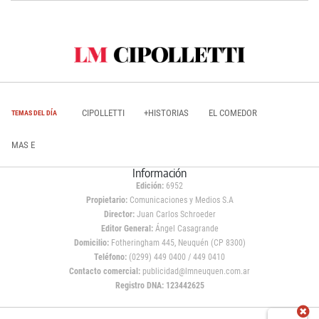
CIPOLLETTI
+HISTORIAS
EL COMEDOR
TEMAS DEL DÍA
MAS E
Información
Edición:
6952
Propietario:
Comunicaciones y Medios S.A
Director:
Juan Carlos Schroeder
Editor General:
Ángel Casagrande
Domicilio:
Fotheringham 445, Neuquén (CP 8300)
Teléfono:
(0299) 449 0400 / 449 0410
Contacto comercial:
publicidad@lmneuquen.com.ar
Registro DNA: 123442625