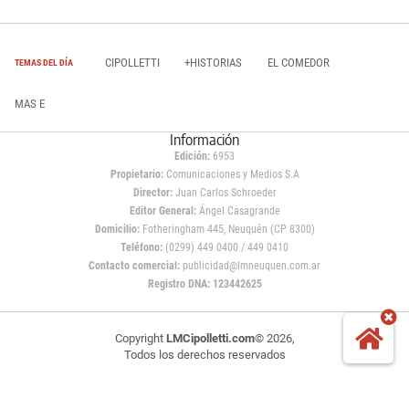
CIPOLLETTI
+HISTORIAS
EL COMEDOR
TEMAS DEL DÍA
MAS E
Información
Edición:
6953
Propietario:
Comunicaciones y Medios S.A
Director:
Juan Carlos Schroeder
Editor General:
Ángel Casagrande
Domicilio:
Fotheringham 445, Neuquén (CP 8300)
Teléfono:
(0299) 449 0400 / 449 0410
Contacto comercial:
publicidad@lmneuquen.com.ar
Registro DNA: 123442625
Copyright
LMCipolletti.com
© 2026,
Todos los derechos reservados