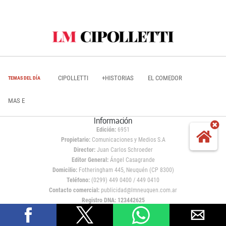
CIPOLLETTI
+HISTORIAS
EL COMEDOR
TEMAS DEL DÍA
MAS E
Información
Edición:
6951
Propietario:
Comunicaciones y Medios S.A
Director:
Juan Carlos Schroeder
Editor General:
Ángel Casagrande
Domicilio:
Fotheringham 445, Neuquén (CP 8300)
Teléfono:
(0299) 449 0400 / 449 0410
Contacto comercial:
publicidad@lmneuquen.com.ar
Registro DNA: 123442625