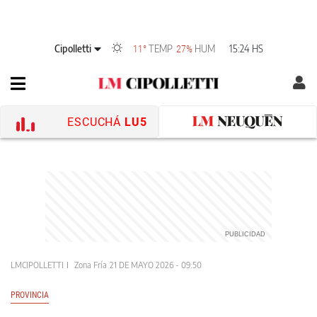
Cipolletti
TEMP
HUM
15:24 HS
11°
27%
ESCUCHÁ
LU5
LMCIPOLLETTI
Zona Fría
21 DE MAYO 2026 - 09:50
PROVINCIA