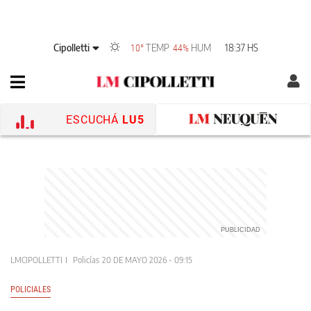
Cipolletti
TEMP
HUM
18:37 HS
10°
44%
ESCUCHÁ
LU5
LMCIPOLLETTI
Policías
20 DE MAYO 2026 - 09:15
POLICIALES