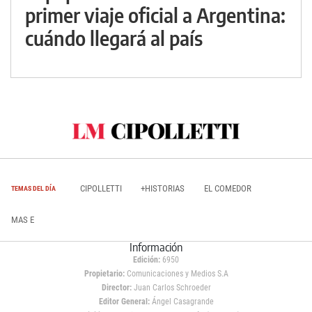
primer viaje oficial a Argentina:
cuándo llegará al país
CIPOLLETTI
+HISTORIAS
EL COMEDOR
TEMAS DEL DÍA
MAS E
Información
Edición:
6950
Propietario:
Comunicaciones y Medios S.A
Director:
Juan Carlos Schroeder
Editor General:
Ángel Casagrande