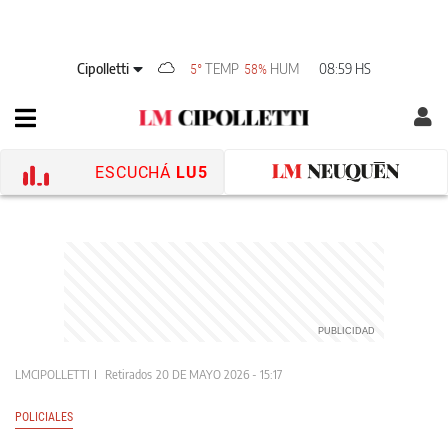
Cipolletti
TEMP
HUM
08:59 HS
5°
58%
ESCUCHÁ
LU5
LMCIPOLLETTI
Retirados
20 DE MAYO 2026 - 15:17
POLICIALES