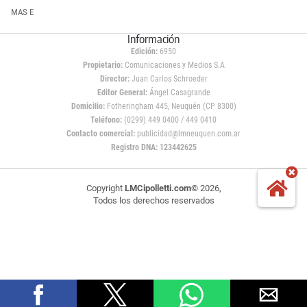
MAS E
Información
Edición:
6950
Propietario:
Comunicaciones y Medios S.A
Director:
Juan Carlos Schroeder
Editor General:
Ángel Casagrande
Domicilio:
Fotheringham 445, Neuquén (CP 8300)
Teléfono:
(0299) 449 0400 / 449 0410
Contacto comercial:
publicidad@lmneuquen.com.ar
Registro DNA: 123442625
Copyright
LMCipolletti.com
© 2026,
Todos los derechos reservados