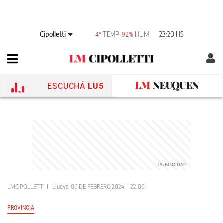
Cipolletti
TEMP
HUM
23:20 HS
4°
92%
ESCUCHÁ
LU5
LMCIPOLLETTI
Llueve
06 DE FEBRERO 2024 - 22:06
PROVINCIA