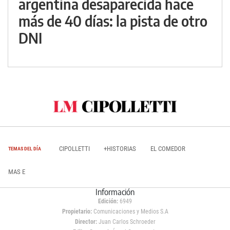
argentina desaparecida hace
más de 40 días: la pista de otro
DNI
CIPOLLETTI
+HISTORIAS
EL COMEDOR
TEMAS DEL DÍA
MAS E
Información
Edición:
6949
Propietario:
Comunicaciones y Medios S.A
Director:
Juan Carlos Schroeder