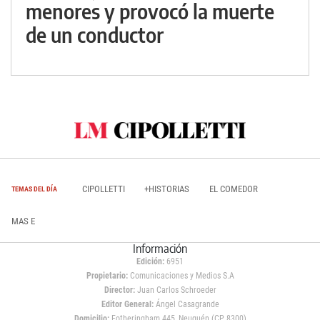
menores y provocó la muerte
de un conductor
CIPOLLETTI
+HISTORIAS
EL COMEDOR
TEMAS DEL DÍA
MAS E
Información
Edición:
6951
Propietario:
Comunicaciones y Medios S.A
Director:
Juan Carlos Schroeder
Editor General:
Ángel Casagrande
Domicilio:
Fotheringham 445, Neuquén (CP 8300)