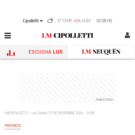
Cipolletti
TEMP
HUM
02:08 HS
5°
45%
ESCUCHÁ
LU5
LMCIPOLLETTI
Las Grutas
27 DE DICIEMBRE 2024 - 11:08
PROVINCIA