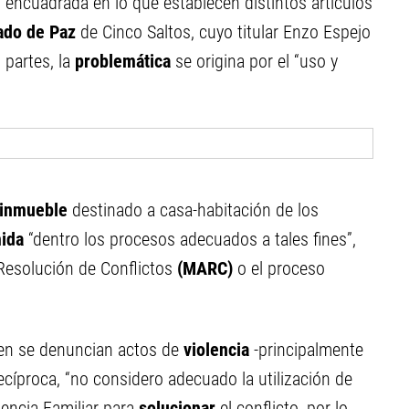
l encuadrada en lo que establecen distintos artículos
ado de Paz
de Cinco Saltos, cuyo titular Enzo Espejo
 partes, la
problemática
se origina por el “uso y
inmueble
destinado a casa-habitación de los
mida
“dentro los procesos adecuados a tales fines”,
Resolución de Conflictos
(MARC)
o el proceso
ien se denuncian actos de
violencia
-principalmente
recíproca, “no considero adecuado la utilización de
lencia Familiar para
solucionar
el conflicto, por lo