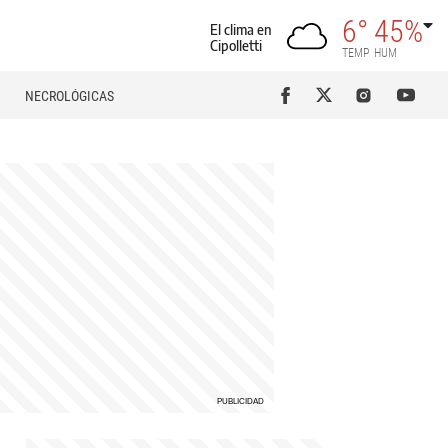
6°
45%
El clima en
Cipolletti
TEMP
HUM
NECROLÓGICAS