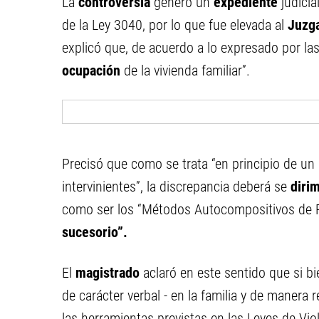
La
controversia
generó un
expediente
judicia
de la Ley 3040, por lo que fue elevada al
Juzg
explicó que, de acuerdo a lo expresado por las
ocupación
de la vivienda familiar”.
Precisó que como se trata “en principio de un
intervinientes”, la discrepancia deberá se
diri
como ser los “Métodos Autocompositivos de 
sucesorio”.
El
magistrado
aclaró en este sentido que si b
de carácter verbal - en la familia y de manera 
las herramientas previstas en las Leyes de Vio