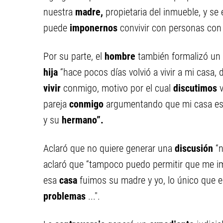
nuestra
madre,
propietaria del inmueble, y se
puede
imponernos
convivir con personas co
Por su parte, el
hombre
también formalizó un e
hija
“hace pocos días volvió a vivir a mi casa,
vivir
conmigo, motivo por el cual
discutimos
v
pareja
conmigo
argumentando que mi casa es 
y su
hermano”.
Aclaró que no quiere generar una
discusión
“n
aclaró que “tampoco puedo permitir que me 
esa
casa
fuimos su madre y yo, lo único que e
problemas
...".