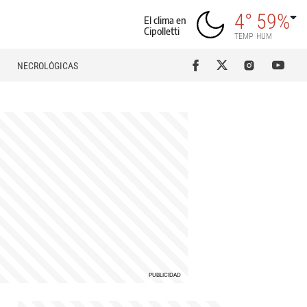
4°
59%
El clima en
Cipolletti
TEMP
HUM
NECROLÓGICAS