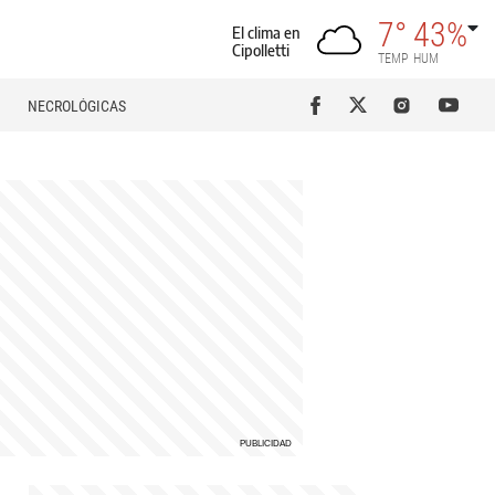
7°
43%
El clima en
Cipolletti
TEMP
HUM
NECROLÓGICAS