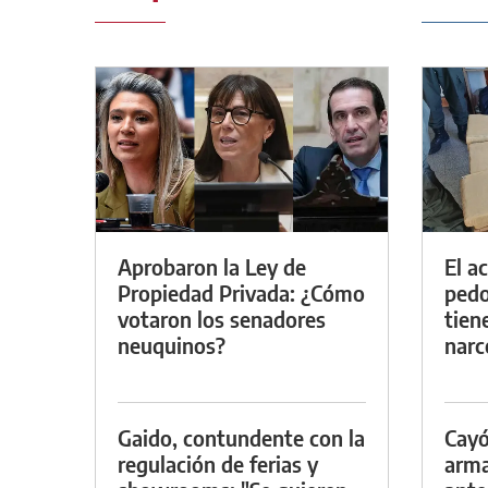
Aprobaron la Ley de
El a
Propiedad Privada: ¿Cómo
pedof
votaron los senadores
tien
neuquinos?
narc
Gaido, contundente con la
Cayó
regulación de ferias y
arma