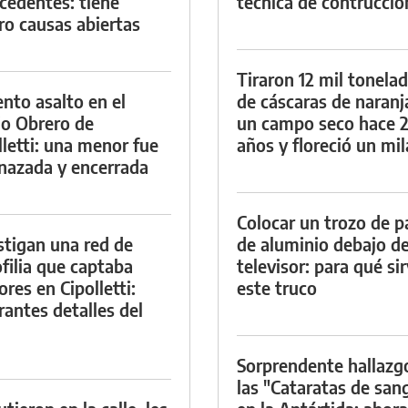
cedentes: tiene
técnica de contrucció
ro causas abiertas
Tiraron 12 mil tonela
ento asalto en el
de cáscaras de naranj
io Obrero de
un campo seco hace 
lletti: una menor fue
años y floreció un mi
azada y encerrada
Colocar un trozo de p
stigan una red de
de aluminio debajo de
filia que captaba
televisor: para qué si
res en Cipolletti:
este truco
rantes detalles del
Sorprendente hallazg
las "Cataratas de san