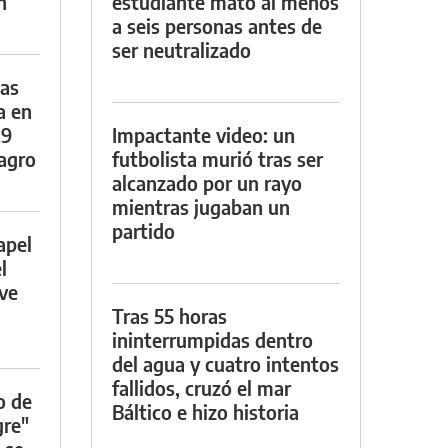
n
estudiante mató al menos
a seis personas antes de
ser neutralizado
das
a en
29
Impactante video: un
lagro
futbolista murió tras ser
alcanzado por un rayo
mientras jugaban un
partido
apel
l
rve
Tras 55 horas
ininterrumpidas dentro
del agua y cuatro intentos
fallidos, cruzó el mar
o de
Báltico e hizo historia
gre"