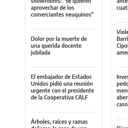
showrooms: "Se quieren
ante
aprovechar de los
cuat
comerciantes neuquinos"
Viol
Dolor por la muerte de
Barr
una querida docente
Cipo
jubilada
amen
El embajador de Estados
Inve
Unidos pidió una reunión
pedo
urgente con el presidente
meno
de la Cooperativa CALF
aber
caso
Árboles, raíces y ramas