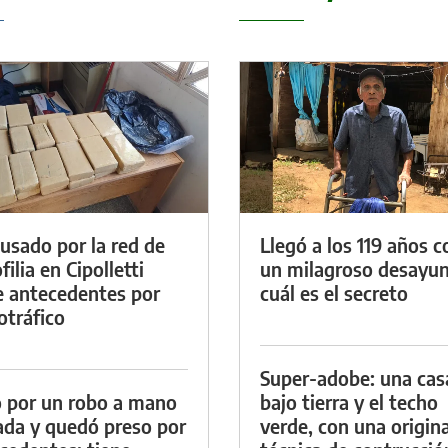
cusado por la red de
Llegó a los 119 años c
ilia en Cipolletti
un milagroso desayun
e antecedentes por
cuál es el secreto
otráfico
Super-adobe: una cas
 por un robo a mano
bajo tierra y el techo
da y quedó preso por
verde, con una origina