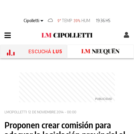
Cipolletti
TEMP
HUM
19:36 HS
9°
39%
ESCUCHÁ
LU5
LMCIPOLLETTI
12 DE NOVIEMBRE 2014 - 00:00
Proponen crear comisión para