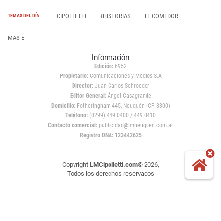
CIPOLLETTI
+HISTORIAS
EL COMEDOR
TEMAS DEL DÍA
MAS E
Información
Edición:
6952
Propietario:
Comunicaciones y Medios S.A
Director:
Juan Carlos Schroeder
Editor General:
Ángel Casagrande
Domicilio:
Fotheringham 445, Neuquén (CP 8300)
Teléfono:
(0299) 449 0400 / 449 0410
Contacto comercial:
publicidad@lmneuquen.com.ar
Registro DNA: 123442625
Copyright
LMCipolletti.com
© 2026,
Todos los derechos reservados