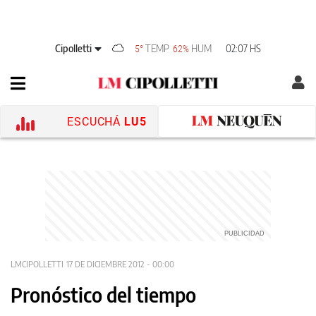
Cipolletti
TEMP
HUM
02:07 HS
5°
62%
ESCUCHÁ
LU5
LMCIPOLLETTI
17 DE DICIEMBRE 2012 - 00:00
Pronóstico del tiempo