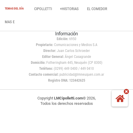
CIPOLLETTI
+HISTORIAS
EL COMEDOR
TEMAS DEL DÍA
MAS E
Información
Edición:
6950
Propietario:
Comunicaciones y Medios S.A
Director:
Juan Carlos Schroeder
Editor General:
Ángel Casagrande
Domicilio:
Fotheringham 445, Neuquén (CP 8300)
Teléfono:
(0299) 449 0400 / 449 0410
Contacto comercial:
publicidad@lmneuquen.com.ar
Registro DNA: 123442625
Copyright
LMCipolletti.com
© 2026,
Todos los derechos reservados