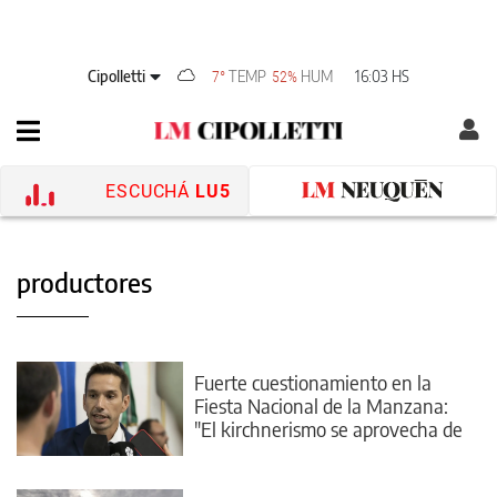
Cipolletti
TEMP
HUM
16:03 HS
7°
52%
ESCUCHÁ
LU5
productores
Fuerte cuestionamiento en la
Fiesta Nacional de la Manzana:
"El kirchnerismo se aprovecha de
los productores"