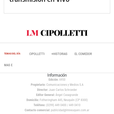
CIPOLLETTI
+HISTORIAS
EL COMEDOR
TEMAS DEL DÍA
MAS E
Información
Edición:
6950
Propietario:
Comunicaciones y Medios S.A
Director:
Juan Carlos Schroeder
Editor General:
Ángel Casagrande
Domicilio:
Fotheringham 445, Neuquén (CP 8300)
Teléfono:
(0299) 449 0400 / 449 0410
Contacto comercial:
publicidad@lmneuquen.com.ar