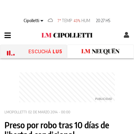
Cipolletti
TEMP
HUM
20:27 HS
7°
43%
ESCUCHÁ
LU5
LMCIPOLLETTI
02 DE MARZO 2014 - 00:00
Preso por robo tras 10 días de