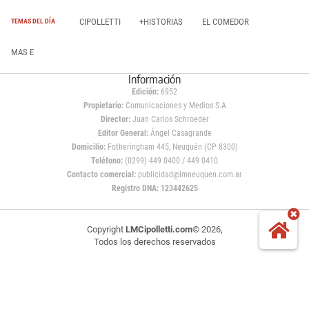
CIPOLLETTI
+HISTORIAS
EL COMEDOR
TEMAS DEL DÍA
MAS E
Información
Edición:
6952
Propietario:
Comunicaciones y Medios S.A
Director:
Juan Carlos Schroeder
Editor General:
Ángel Casagrande
Domicilio:
Fotheringham 445, Neuquén (CP 8300)
Teléfono:
(0299) 449 0400 / 449 0410
Contacto comercial:
publicidad@lmneuquen.com.ar
Registro DNA: 123442625
Copyright
LMCipolletti.com
© 2026,
Todos los derechos reservados