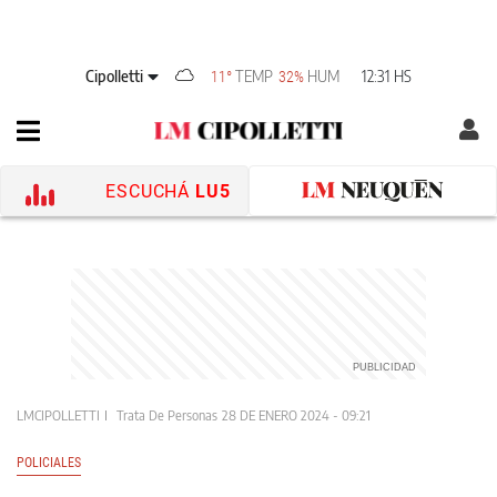
Cipolletti
TEMP
HUM
12:31 HS
11°
32%
ESCUCHÁ
LU5
LMCIPOLLETTI
Trata De Personas
28 DE ENERO 2024 - 09:21
POLICIALES