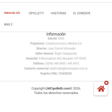
CIPOLLETTI
+HISTORIAS
EL COMEDOR
TEMAS DEL DÍA
MAS E
Información
Edición:
6950
Propietario:
Comunicaciones y Medios S.A
Director:
Juan Carlos Schroeder
Editor General:
Ángel Casagrande
Domicilio:
Fotheringham 445, Neuquén (CP 8300)
Teléfono:
(0299) 449 0400 / 449 0410
Contacto comercial:
publicidad@lmneuquen.com.ar
Registro DNA: 123442625
Copyright
LMCipolletti.com
© 2026,
Todos los derechos reservados