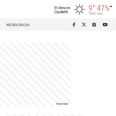
9°
47%
El clima en
Cipolletti
TEMP
HUM
NECROLÓGICAS