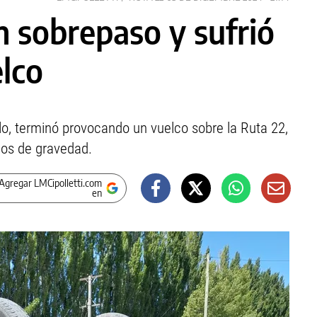
n sobrepaso y sufrió
lco
lo, terminó provocando un vuelco sobre la Ruta 22,
idos de gravedad.
Agregar LMCipolletti.com
en