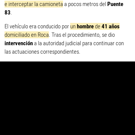
e interceptar la camioneta
a pocos metros del
Puente
83
.
El vehículo era conducido por
un
hombre
de
41 años
domiciliado en Roca
. Tras el procedimiento, se dio
intervención
a la autoridad judicial para continuar con
las actuaciones correspondientes.