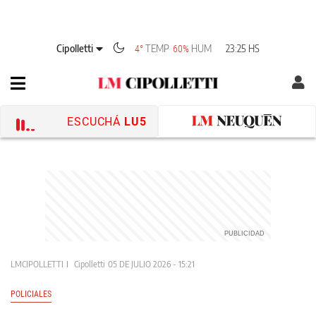
Cipolletti
TEMP
HUM
23:25 HS
4°
60%
ESCUCHÁ
LU5
LMCIPOLLETTI
Cipolletti
05 DE JULIO 2026 - 15:21
POLICIALES