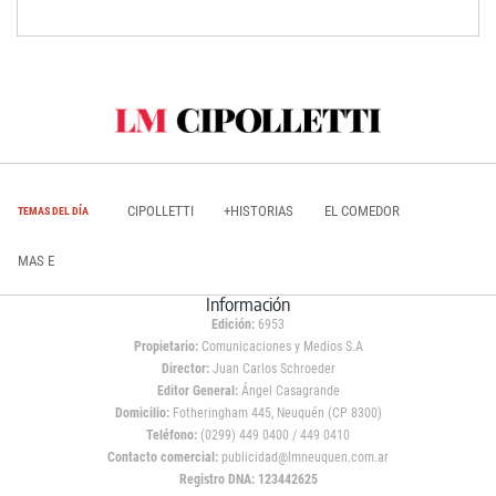
CIPOLLETTI
+HISTORIAS
EL COMEDOR
TEMAS DEL DÍA
MAS E
Información
Edición:
6953
Propietario:
Comunicaciones y Medios S.A
Director:
Juan Carlos Schroeder
Editor General:
Ángel Casagrande
Domicilio:
Fotheringham 445, Neuquén (CP 8300)
Teléfono:
(0299) 449 0400 / 449 0410
Contacto comercial:
publicidad@lmneuquen.com.ar
Registro DNA: 123442625