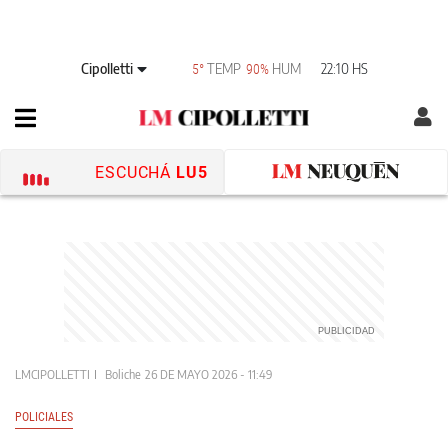
Cipolletti
TEMP
HUM
22:10 HS
5°
90%
ESCUCHÁ
LU5
LMCIPOLLETTI
Boliche
26 DE MAYO 2026 - 11:49
POLICIALES