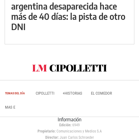
argentina desaparecida hace
más de 40 días: la pista de otro
DNI
CIPOLLETTI
+HISTORIAS
EL COMEDOR
TEMAS DEL DÍA
MAS E
Información
Edición:
6949
Propietario:
Comunicaciones y Medios S.A
Director:
Juan Carlos Schroeder