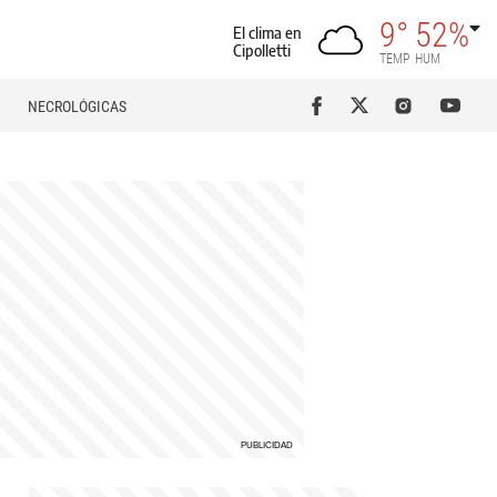
9°
52%
El clima en
Cipolletti
TEMP
HUM
NECROLÓGICAS