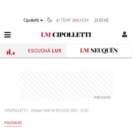
Cipolletti
TEMP
HUM
23:01 HS
6°
58%
ESCUCHÁ
LU5
LMCIPOLLETTI
Choque Fatal
04 DE JULIO 2025 - 21:30
POLICIALES