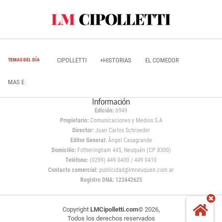
CIPOLLETTI
+HISTORIAS
EL COMEDOR
TEMAS DEL DÍA
MAS E
Información
Edición:
6949
Propietario:
Comunicaciones y Medios S.A
Director:
Juan Carlos Schroeder
Editor General:
Ángel Casagrande
Domicilio:
Fotheringham 445, Neuquén (CP 8300)
Teléfono:
(0299) 449 0400 / 449 0410
Contacto comercial:
publicidad@lmneuquen.com.ar
Registro DNA: 123442625
Copyright
LMCipolletti.com
© 2026,
Todos los derechos reservados