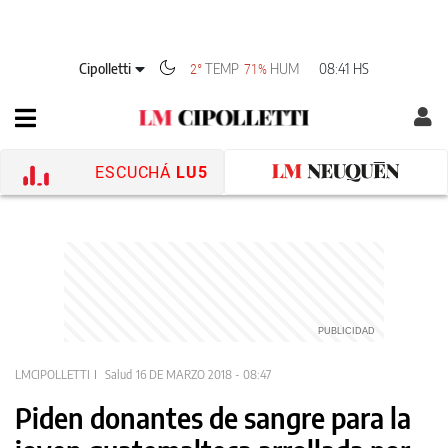
Cipolletti
TEMP
HUM
08:41 HS
2°
71%
ESCUCHÁ
LU5
LMCIPOLLETTI
Salud
16 DE MARZO 2018 - 08:47
Piden donantes de sangre para la