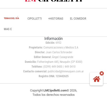
CIPOLLETTI
+HISTORIAS
EL COMEDOR
TEMAS DEL DÍA
MAS E
Información
Edición:
6952
Propietario:
Comunicaciones y Medios S.A
Director:
Juan Carlos Schroeder
Editor General:
Ángel Casagrande
Domicilio:
Fotheringham 445, Neuquén (CP 8300)
Teléfono:
(0299) 449 0400 / 449 0410
Contacto comercial:
publicidad@lmneuquen.com.ar
Registro DNA: 123442625
Copyright
LMCipolletti.com
© 2026,
Todos los derechos reservados