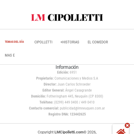
CIPOLLETTI
+HISTORIAS
EL COMEDOR
TEMAS DEL DÍA
MAS E
Información
Edición:
6951
Propietario:
Comunicaciones y Medios S.A
Director:
Juan Carlos Schroeder
Editor General:
Ángel Casagrande
Domicilio:
Fotheringham 445, Neuquén (CP 8300)
Teléfono:
(0299) 449 0400 / 449 0410
Contacto comercial:
publicidad@lmneuquen.com.ar
Registro DNA: 123442625
Copyright
LMCipolletti.com
© 2026,