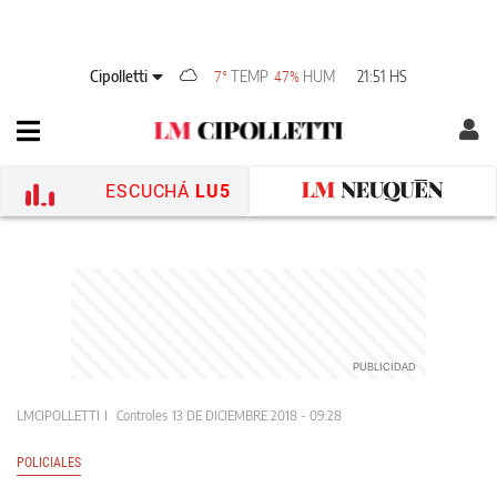
Cipolletti
TEMP
HUM
21:51 HS
7°
47%
ESCUCHÁ
LU5
LMCIPOLLETTI
Controles
13 DE DICIEMBRE 2018 - 09:28
POLICIALES