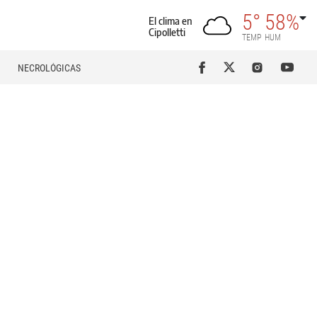
5°
58%
El clima en
Cipolletti
TEMP
HUM
NECROLÓGICAS