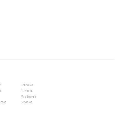
ti
Policiales
s
Provincia
Más Energía
entos
Servicios