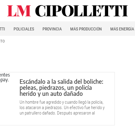
TTI
POLICIALES
PROVINCIA
MÁS PRODUCCIÓN
MÁS ENERGÍA
ITO
Escándalo a la salida del boliche:
peleas, piedrazos, un policía
herido y un auto dañado
Un hombre fue agredido y cuando llegó la policía,
los atacaron a piedrazos. Un efectivo fue herido y
un patrullero dañado. Después apresaron al
presunto atacante.