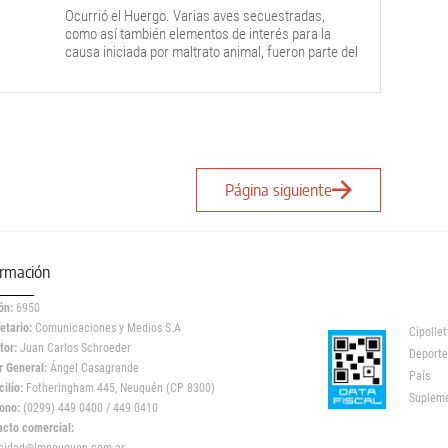
Ocurrió el Huergo. Varias aves secuestradas,
como así también elementos de interés para la
causa iniciada por maltrato animal, fueron parte del
saldo positivo de la diligencia realizada por policía
de la Comisaría 16°.
Página siguiente
ormación
ón:
6950
etario:
Comunicaciones y Medios S.A
Cipollet
tor:
Juan Carlos Schroeder
Deporte
r General:
Ángel Casagrande
País
ilio:
Fotheringham 445, Neuquén (CP 8300)
Suplem
ono:
(0299) 449 0400 / 449 0410
acto comercial: