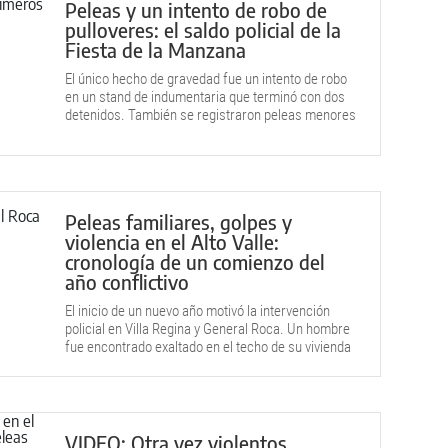
Peleas y un intento de robo de
pulloveres: el saldo policial de la
Fiesta de la Manzana
El único hecho de gravedad fue un intento de robo
en un stand de indumentaria que terminó con dos
detenidos. También se registraron peleas menores
durante las primeras jornadas.
Peleas familiares, golpes y
violencia en el Alto Valle:
cronología de un comienzo del
año conflictivo
El inicio de un nuevo año motivó la intervención
policial en Villa Regina y General Roca. Un hombre
fue encontrado exaltado en el techo de su vivienda
tras un conflicto familiar.
VIDEO: Otra vez violentos