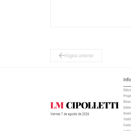
Página anterior
Inf
Edici
Propi
Direc
Edito
Domic
Viernes
7 de
agosto
de 2026
Teléf
Cont