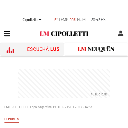
Cipolletti
TEMP
HUM
20:42 HS
5°
90%
ESCUCHÁ
LU5
LMCIPOLLETTI
Copa Argentina
19 DE AGOSTO 2018 - 14:57
DEPORTES