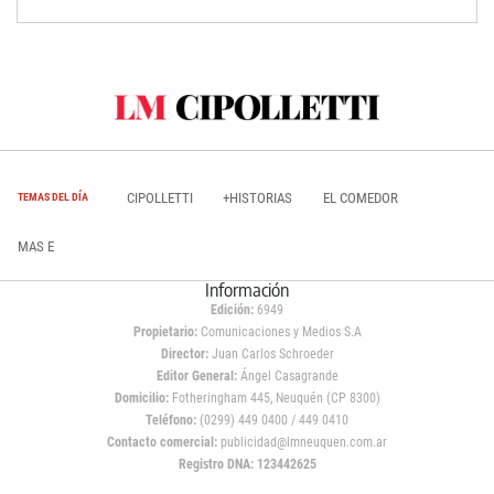
CIPOLLETTI
+HISTORIAS
EL COMEDOR
TEMAS DEL DÍA
MAS E
Información
Edición:
6949
Propietario:
Comunicaciones y Medios S.A
Director:
Juan Carlos Schroeder
Editor General:
Ángel Casagrande
Domicilio:
Fotheringham 445, Neuquén (CP 8300)
Teléfono:
(0299) 449 0400 / 449 0410
Contacto comercial:
publicidad@lmneuquen.com.ar
Registro DNA: 123442625