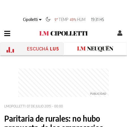
Cipolletti
TEMP
HUM
19:31 HS
9°
49%
ESCUCHÁ
LU5
LMCIPOLLETTI
07 DE JULIO 2015 - 00:00
Paritaria de rurales: no hubo