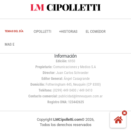
CIPOLLETTI
+HISTORIAS
EL COMEDOR
TEMAS DEL DÍA
MAS E
Información
Edición:
6950
Propietario:
Comunicaciones y Medios S.A
Director:
Juan Carlos Schroeder
Editor General:
Ángel Casagrande
Domicilio:
Fotheringham 445, Neuquén (CP 8300)
Teléfono:
(0299) 449 0400 / 449 0410
Contacto comercial:
publicidad@lmneuquen.com.ar
Registro DNA: 123442625
Copyright
LMCipolletti.com
© 2026,
Todos los derechos reservados