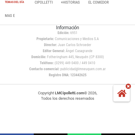
CIPOLLETTI
+HISTORIAS
EL COMEDOR
TEMAS DEL DÍA
MAS E
Información
Edición:
6951
Propietario:
Comunicaciones y Medios S.A
Director:
Juan Carlos Schroeder
Editor General:
Ángel Casagrande
Domicilio:
Fotheringham 445, Neuquén (CP 8300)
Teléfono:
(0299) 449 0400 / 449 0410
Contacto comercial:
publicidad@lmneuquen.com.ar
Registro DNA: 123442625
Copyright
LMCipolletti.com
© 2026,
Todos los derechos reservados