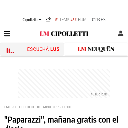
Cipolletti
TEMP
HUM
01:13 HS
5°
45%
ESCUCHÁ
LU5
LMCIPOLLETTI
01 DE DICIEMBRE 2012 - 00:00
"Paparazzi", mañana gratis con el