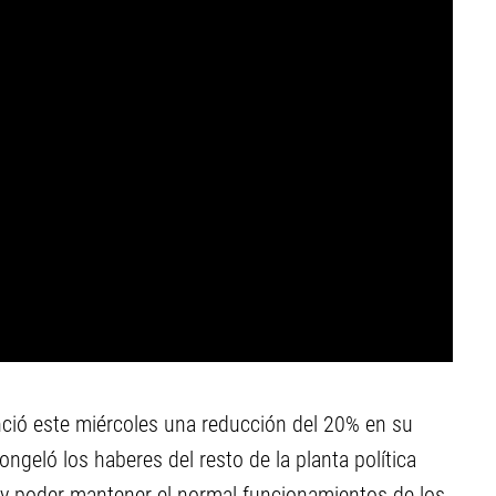
ció este miércoles una reducción del 20% en su
ongeló los haberes del resto de la planta política
rus y poder mantener el normal funcionamientos de los