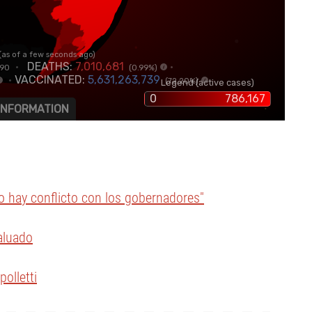
No hay conflicto con los gobernadores"
aluado
polletti