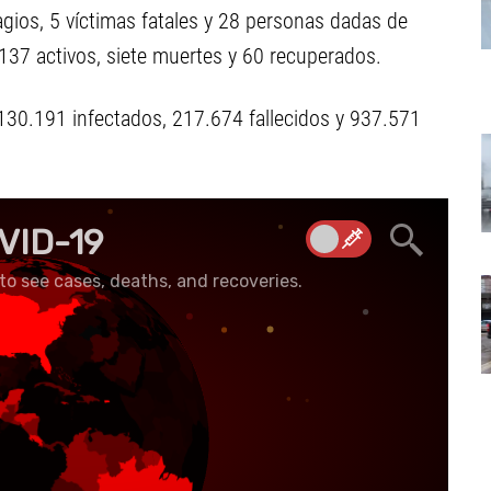
agios, 5 víctimas fatales y 28 personas dadas de
137 activos, siete muertes y 60 recuperados.
130.191 infectados, 217.674 fallecidos y 937.571