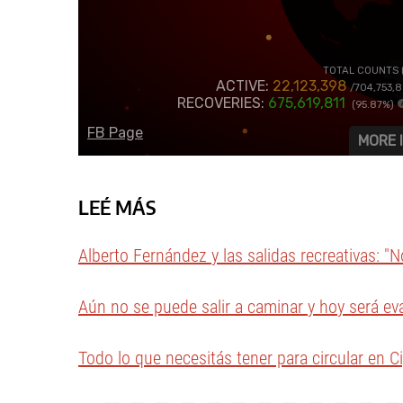
LEÉ MÁS
Alberto Fernández y las salidas recreativas: "
Aún no se puede salir a caminar y hoy será ev
Todo lo que necesitás tener para circular en Ci