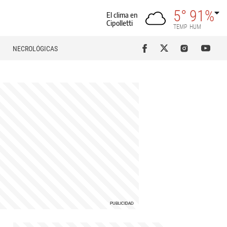
5°
91%
El clima en
Cipolletti
TEMP
HUM
NECROLÓGICAS