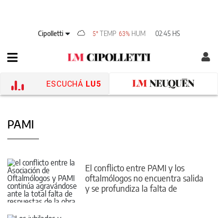
Cipolletti
TEMP
HUM
02:45 HS
5°
63%
ESCUCHÁ
LU5
PAMI
El conflicto entre PAMI y los
oftalmólogos no encuentra salida
y se profundiza la falta de
atención