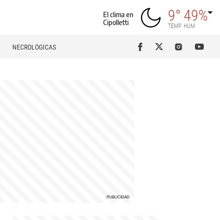
9°
49%
El clima en
Cipolletti
TEMP
HUM
NECROLÓGICAS