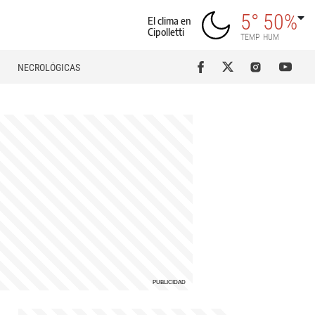
5°
50%
El clima en
Cipolletti
TEMP
HUM
NECROLÓGICAS