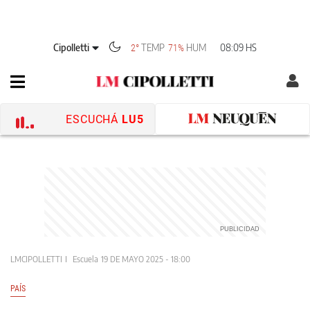
Cipolletti
TEMP
HUM
08:09 HS
2°
71%
ESCUCHÁ
LU5
LMCIPOLLETTI
Escuela
19 DE MAYO 2025 - 18:00
PAÍS