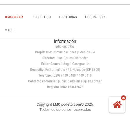
CIPOLLETTI
+HISTORIAS
EL COMEDOR
TEMAS DEL DÍA
MAS E
Información
Edición:
6952
Propietario:
Comunicaciones y Medios S.A
Director:
Juan Carlos Schroeder
Editor General:
Ángel Casagrande
Domicilio:
Fotheringham 445, Neuquén (CP 8300)
Teléfono:
(0299) 449 0400 / 449 0410
Contacto comercial:
publicidad@lmneuquen.com.ar
Registro DNA: 123442625
Copyright
LMCipolletti.com
© 2026,
Todos los derechos reservados