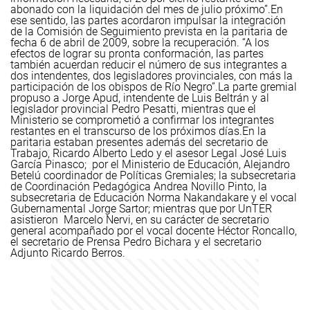
abonado con la liquidación del mes de julio próximo”.
En
ese sentido, las partes acordaron impulsar la integración
de la Comisión de Seguimiento prevista en la paritaria de
fecha 6 de abril de 2009, sobre la recuperación. “A los
efectos de lograr su pronta conformación, las partes
también acuerdan reducir el número de sus integrantes a
dos intendentes, dos legisladores provinciales, con más la
participación de los obispos de Río Negro”.
La parte gremial
propuso a Jorge Apud, intendente de Luis Beltrán y al
legislador provincial Pedro Pesatti, mientras que el
Ministerio se comprometió a confirmar los integrantes
restantes en el transcurso de los próximos días.
En la
paritaria estaban presentes además del secretario de
Trabajo, Ricardo Alberto Ledo y el asesor Legal José Luis
García Pinasco; por el Ministerio de Educación, Alejandro
Betelú coordinador de Políticas Gremiales; la subsecretaria
de Coordinación Pedagógica Andrea Novillo Pinto, la
subsecretaria de Educación Norma Nakandakare y el vocal
Gubernamental Jorge Sartor; mientras que por UnTER
asistieron Marcelo Nervi, en su carácter de secretario
general acompañado por el vocal docente Héctor Roncallo,
el secretario de Prensa Pedro Bichara y el secretario
Adjunto Ricardo Berros.