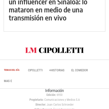
un influencer en Sinaloa: lo
mataron en medio de una
transmisión en vivo
CIPOLLETTI
+HISTORIAS
EL COMEDOR
TEMAS DEL DÍA
MAS E
Información
Edición:
6950
Propietario:
Comunicaciones y Medios S.A
Director:
Juan Carlos Schroeder