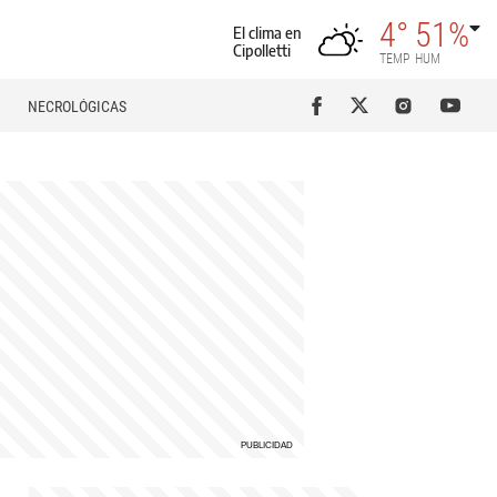
4°
51%
El clima en
Cipolletti
TEMP
HUM
NECROLÓGICAS