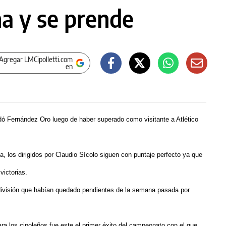
a y se prende
Agregar LMCipolletti.com
en
edó Fernández Oro luego de haber superado como visitante a Atlético
, los dirigidos por Claudio Sícolo siguen con puntaje perfecto ya que
victorias.
ra división que habían quedado pendientes de la semana pasada por
ara los cipoleños fue este el primer éxito del campeonato con el que