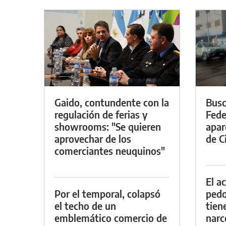
Gaido, contundente con la
Busc
regulación de ferias y
Fede
showrooms: "Se quieren
apar
aprovechar de los
de Ci
comerciantes neuquinos"
El a
Por el temporal, colapsó
pedof
el techo de un
tien
emblemático comercio de
narc