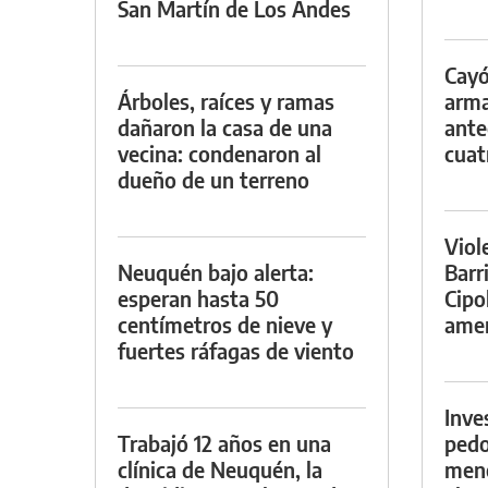
San Martín de Los Andes
Cayó
Árboles, raíces y ramas
arma
dañaron la casa de una
ante
vecina: condenaron al
cuat
dueño de un terreno
Viol
Neuquén bajo alerta:
Barr
esperan hasta 50
Cipo
centímetros de nieve y
amen
fuertes ráfagas de viento
Inve
Trabajó 12 años en una
pedo
clínica de Neuquén, la
meno