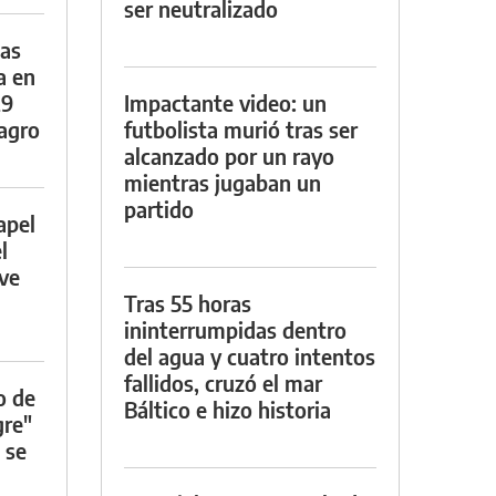
ser neutralizado
das
a en
29
Impactante video: un
lagro
futbolista murió tras ser
alcanzado por un rayo
mientras jugaban un
partido
apel
l
rve
Tras 55 horas
ininterrumpidas dentro
del agua y cuatro intentos
fallidos, cruzó el mar
o de
Báltico e hizo historia
gre"
 se