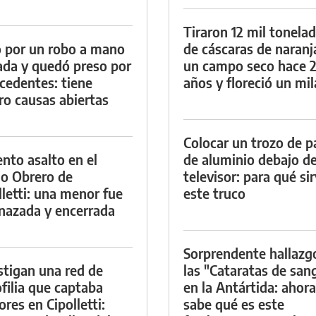
Tiraron 12 mil tonela
 por un robo a mano
de cáscaras de naranj
da y quedó preso por
un campo seco hace 
cedentes: tiene
años y floreció un mi
ro causas abiertas
Colocar un trozo de p
ento asalto en el
de aluminio debajo de
io Obrero de
televisor: para qué si
lletti: una menor fue
este truco
azada y encerrada
Sorprendente hallazg
stigan una red de
las "Cataratas de san
filia que captaba
en la Antártida: ahora
res en Cipolletti:
sabe qué es este