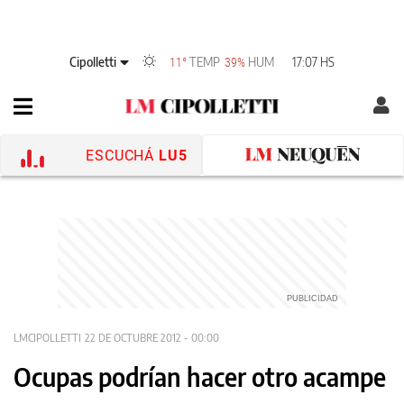
Cipolletti
TEMP
HUM
17:07 HS
11°
39%
ESCUCHÁ
LU5
LMCIPOLLETTI
22 DE OCTUBRE 2012 - 00:00
Ocupas podrían hacer otro acampe