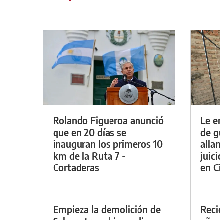
Rolando Figueroa anunció
Le e
que en 20 días se
de g
inauguran los primeros 10
alla
km de la Ruta 7 -
juic
Cortaderas
en Ci
Empieza la demolición de
Reci