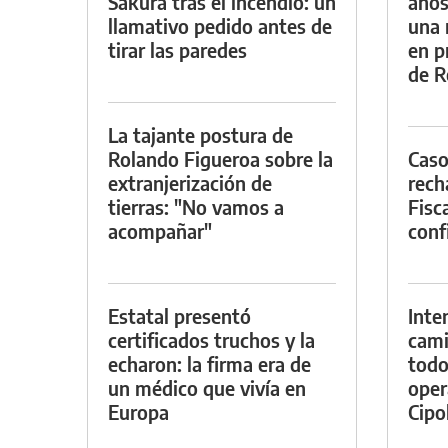
Sakura tras el incendio: un
años
llamativo pedido antes de
una 
tirar las paredes
en p
de R
La tajante postura de
Rolando Figueroa sobre la
Caso
extranjerización de
rech
tierras: "No vamos a
Fisca
acompañar"
conf
Estatal presentó
Inte
certificados truchos y la
cami
echaron: la firma era de
todo
un médico que vivía en
oper
Europa
Cipol