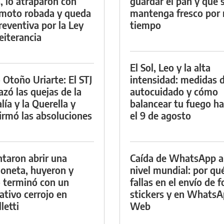
, lo atraparon con
guardar el pan y que 
moto robada y queda
mantenga fresco por
reventiva por la Ley
tiempo
eiterancia
El Sol, Leo y la alta
 Otoño Uriarte: El STJ
intensidad: medidas 
azó las quejas de la
autocuidado y cómo
lía y la Querella y
balancear tu fuego h
irmó las absoluciones
el 9 de agosto
ntaron abrir una
Caída de WhatsApp a
oneta, huyeron y
nivel mundial: por qu
 terminó con un
fallas en el envío de f
ativo cerrojo en
stickers y en Whats
letti
Web