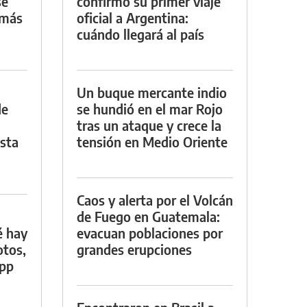
se
confirmó su primer viaje
 más
oficial a Argentina:
cuándo llegará al país
Un buque mercante indio
de
se hundió en el mar Rojo
tras un ataque y crece la
asta
tensión en Medio Oriente
Caos y alerta por el Volcán
de Fuego en Guatemala:
é hay
evacuan poblaciones por
otos,
grandes erupciones
App