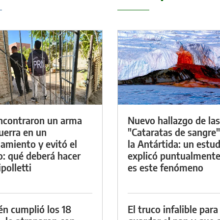
ncontraron un arma
Nuevo hallazgo de las
uerra en un
"Cataratas de sangre"
namiento y evitó el
la Antártida: un estud
io: qué deberá hacer
explicó puntualment
polletti
es este fenómeno
én cumplió los 18
El truco infalible para