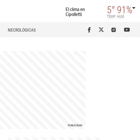
5°
91%
El clima en
Cipolletti
TEMP
HUM
NECROLÓGICAS