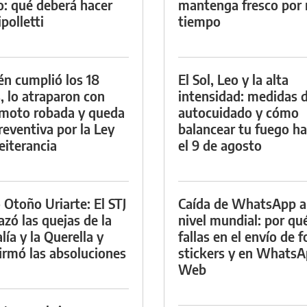
io: qué deberá hacer
mantenga fresco por
polletti
tiempo
én cumplió los 18
El Sol, Leo y la alta
, lo atraparon con
intensidad: medidas 
moto robada y queda
autocuidado y cómo
reventiva por la Ley
balancear tu fuego h
eiterancia
el 9 de agosto
 Otoño Uriarte: El STJ
Caída de WhatsApp a
azó las quejas de la
nivel mundial: por qu
lía y la Querella y
fallas en el envío de f
irmó las absoluciones
stickers y en Whats
Web