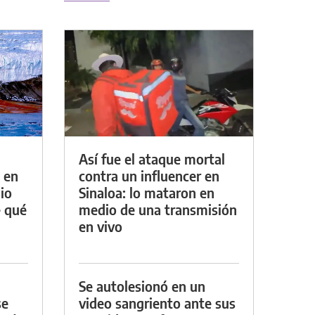
Así fue el ataque mortal
 en
contra un influencer en
io
Sinaloa: lo mataron en
e qué
medio de una transmisión
en vivo
Se autolesionó en un
se
video sangriento ante sus