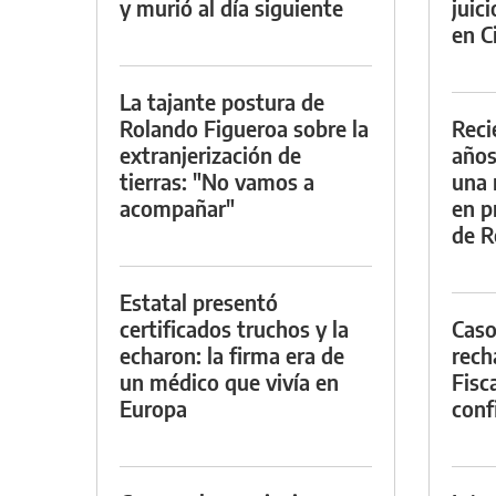
y murió al día siguiente
juic
en Ci
La tajante postura de
Rolando Figueroa sobre la
Reci
extranjerización de
años
tierras: "No vamos a
una 
acompañar"
en p
de R
Estatal presentó
certificados truchos y la
Caso
echaron: la firma era de
rech
un médico que vivía en
Fisca
Europa
conf