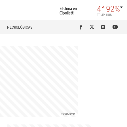
4°
92%
El clima en
Cipolletti
TEMP
HUM
NECROLÓGICAS