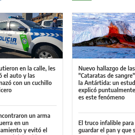
tieron en la calle, les
Nuevo hallazgo de las
ó el auto y las
"Cataratas de sangre"
azó con un cuchillo
la Antártida: un estud
icero
explicó puntualment
es este fenómeno
ncontraron un arma
uerra en un
El truco infalible para
namiento y evitó el
guardar el pan y que 