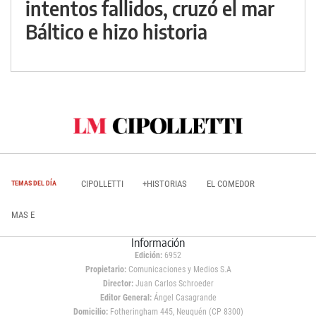
intentos fallidos, cruzó el mar
Báltico e hizo historia
CIPOLLETTI
+HISTORIAS
EL COMEDOR
TEMAS DEL DÍA
MAS E
Información
Edición:
6952
Propietario:
Comunicaciones y Medios S.A
Director:
Juan Carlos Schroeder
Editor General:
Ángel Casagrande
Domicilio:
Fotheringham 445, Neuquén (CP 8300)