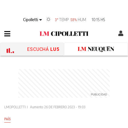
Cipolletti
TEMP
HUM
10:15 HS
3°
58%
ESCUCHÁ
LU5
LMCIPOLLETTI
Aumento
26 DE FEBRERO 2023 - 19:03
PAÍS