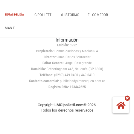
CIPOLLETTI
+HISTORIAS
EL COMEDOR
TEMAS DEL DÍA
MAS E
Información
Edición:
6952
Propietario:
Comunicaciones y Medios S.A
Director:
Juan Carlos Schroeder
Editor General:
Ángel Casagrande
Domicilio:
Fotheringham 445, Neuquén (CP 8300)
Teléfono:
(0299) 449 0400 / 449 0410
Contacto comercial:
publicidad@lmneuquen.com.ar
Registro DNA: 123442625
Copyright
LMCipolletti.com
© 2026,
Todos los derechos reservados