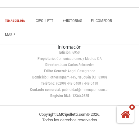
CIPOLLETTI
+HISTORIAS
EL COMEDOR
TEMAS DEL DÍA
MAS E
Información
Edición:
6950
Propietario:
Comunicaciones y Medios S.A
Director:
Juan Carlos Schroeder
Editor General:
Ángel Casagrande
Domicilio:
Fotheringham 445, Neuquén (CP 8300)
Teléfono:
(0299) 449 0400 / 449 0410
Contacto comercial:
publicidad@lmneuquen.com.ar
Registro DNA: 123442625
Copyright
LMCipolletti.com
© 2026,
Todos los derechos reservados