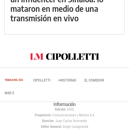
mataron en medio de una
transmisión en vivo
CIPOLLETTI
+HISTORIAS
EL COMEDOR
TEMAS DEL DÍA
MAS E
Información
Edición:
6950
Propietario:
Comunicaciones y Medios S.A
Director:
Juan Carlos Schroeder
Editor General:
Ángel Casagrande